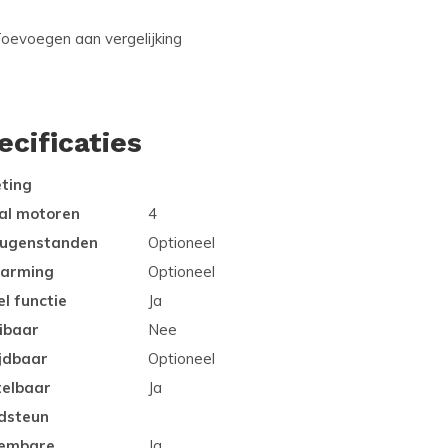
oevoegen aan vergelijking
ecificaties
ting
al motoren
4
ugenstanden
Optioneel
arming
Optioneel
l functie
Ja
ibaar
Nee
ijdbaar
Optioneel
telbaar
Ja
dsteun
embare
Ja