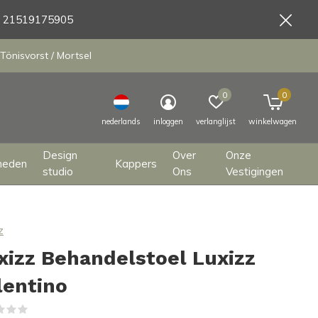
9 21519175905
Tönisvorst / Mortsel
0
0
nederlands
inloggen
verlanglijst
winkelwagen
Design
Over
Onze
heden
Kappers
studio
Ons
Vestigingen
z
xizz Behandelstoel Luxizz
lentino
(0)