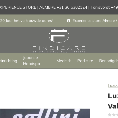
PERIENCE STORE | ALMERE +31 36 5302124 | Tönisvorst +4
 20 Jaar het vertrouwde adres!
Experience store Almere / 
Japanse
inrichting
Medisch
Pedicure
Benodigd
Headspa
Luxiz
Lu
Va