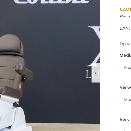
€2.8
Excl. 
EAN:
Op v
Medi
Verw
Servi