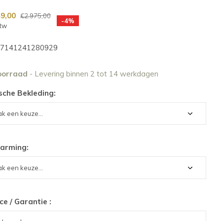
49,00
€2.975,00
-4%
btw
7141241280929
oorraad
- Levering binnen 2 tot 14 werkdagen
sche Bekleding:
arming:
ce / Garantie :