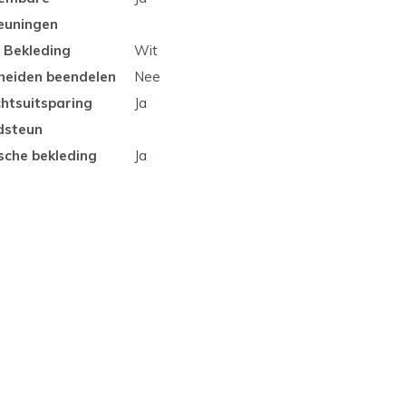
euningen
 Bekleding
Wit
heiden beendelen
Nee
chtsuitsparing
Ja
dsteun
sche bekleding
Ja