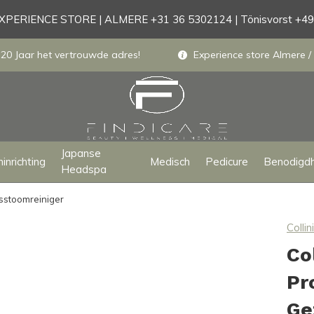
PERIENCE STORE | ALMERE +31 36 5302124 | Tönisvorst +4
 20 Jaar het vertrouwde adres!
Experience store Almere / 
Japanse
inrichting
Medisch
Pedicure
Benodigd
Headspa
sstoomreiniger
Collini
Co
Pr
Ge