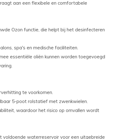
raagt aan een flexibele en comfortabele
de Ozon functie, die helpt bij het desinfecteren
lons, spa's en medische faciliteiten.
rmee essentiële oliën kunnen worden toegevoegd
aring.
rverhitting te voorkomen.
elbaar 5-poot rolstatief met zwenkwielen.
iliteit, waardoor het risico op omvallen wordt
it voldoende waterreservoir voor een uitgebreide