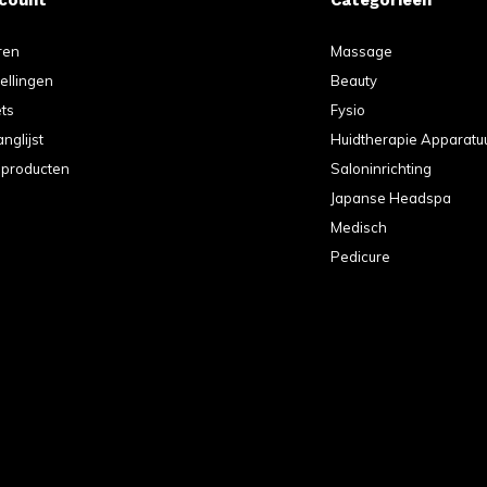
ren
Massage
tellingen
Beauty
ets
Fysio
anglijst
Huidtherapie Apparatu
k producten
Saloninrichting
Japanse Headspa
Medisch
Pedicure