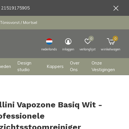
9 21519175905
Tönisvorst / Mortsel
0
0
nederlands
inloggen
verlanglijst
winkelwagen
Design
Over
Onze
heden
Kappers
studio
Ons
Vestigingen
llini Vapozone Basiq Wit -
ofessionele
zichtsstoomreiniger