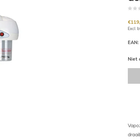
€119
Excl. 
EAN:
Niet
Vapoz
draai