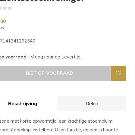
(0)
,00
btw
7141241292540
 op voorraad
- Vraag naar de Levertijd
NIET OP VOORRAAD
Beschrijving
Delen
one met korte opwarmtijd, een krachtige stoompluim,
bare stoomkop, instelbare Ozon funktie, en een in hoogte