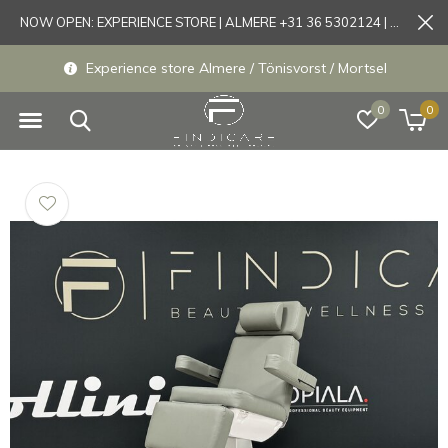
NOW OPEN: EXPERIENCE STORE | ALMERE +31 36 5302124 | Tönisvorst +49 21519175905
Experience store Almere / Tönisvorst / Mortsel
0
0