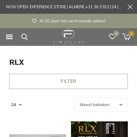
NOW OPEN: EXPERIENCE STORE | ALMERE +31 36 5302124 | Tönisvorst +49 21519175905
Al 20 Jaar het vertrouwde adres!
0
0
RLX
FILTER