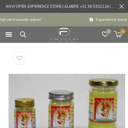
NOW OPEN: EXPERIENCE STORE | ALMERE +31 36 5302124 | Tönisvorst +49 21519175905
Experience store Almere / Tönisvorst / Mortsel
0
0