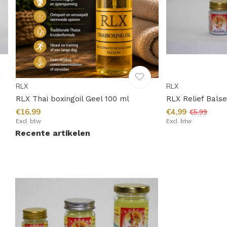
RLX
RLX
RLX Thai boxingoil Geel 100 ml
RLX Relief Bals
€16,99
€4,99
€5,99
Excl. btw
Excl. btw
Recente artikelen