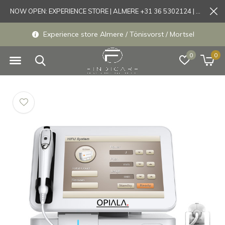
NOW OPEN: EXPERIENCE STORE | ALMERE +31 36 5302124 | Tönisvorst +49 21519175905
Experience store Almere / Tönisvorst / Mortsel
0
0