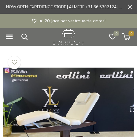
NOW OPEN: EXPERIENCE STORE | ALMERE +31 36 5302124 | Tönisvorst +49 21519175905
Experience store Almere / Tönisvorst / Mortsel
0
0