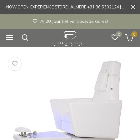
NOW OPEN: EXPERIENCE STORE | ALMERE +31 36 5302124 | Tönisvorst +49 21519175905
Al 20 Jaar het vertrouwde adres!
0
0