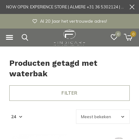
NOW OPEN: EXPERIENCE STORE | ALMERE +31 36 5302124 | Tönisvorst +49 21519175905
Al 20 Jaar het vertrouwde adres!
0
0
Producten getagd met
waterbak
FILTER