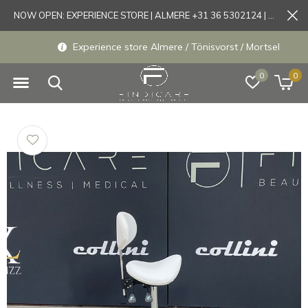
NOW OPEN: EXPERIENCE STORE | ALMERE +31 36 5302124 | Tönisvorst +49 21519175905
Experience store Almere / Tönisvorst / Mortsel
0
0