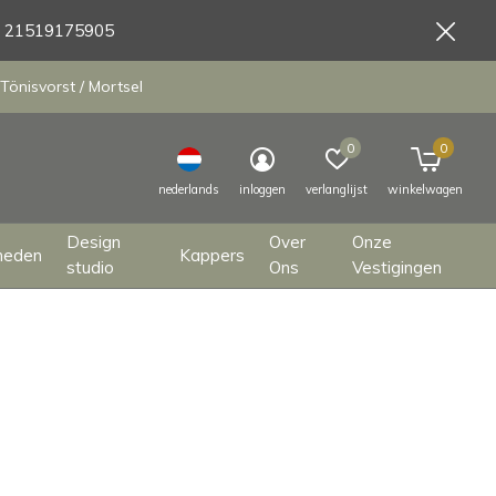
9 21519175905
Tönisvorst / Mortsel
0
0
nederlands
inloggen
verlanglijst
winkelwagen
Design
Over
Onze
heden
Kappers
studio
Ons
Vestigingen