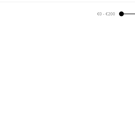
€0
-
€200