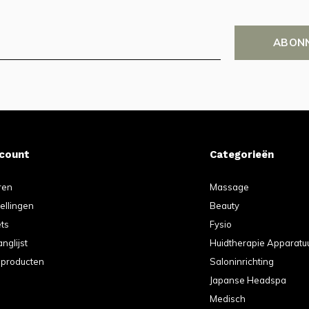
ABON
ccount
Categorieën
ren
Massage
tellingen
Beauty
ets
Fysio
anglijst
Huidtherapie Apparatu
k producten
Saloninrichting
Japanse Headspa
Medisch