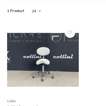
1 Product
Collini