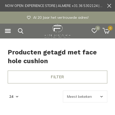
NOW OPEN: EXPERIENCE STORE | ALMERE +31 36 5302124 | Tönisvorst +49 21519175905
Al 20 Jaar het vertrouwde adres!
0
0
Producten getagd met face
hole cushion
FILTER