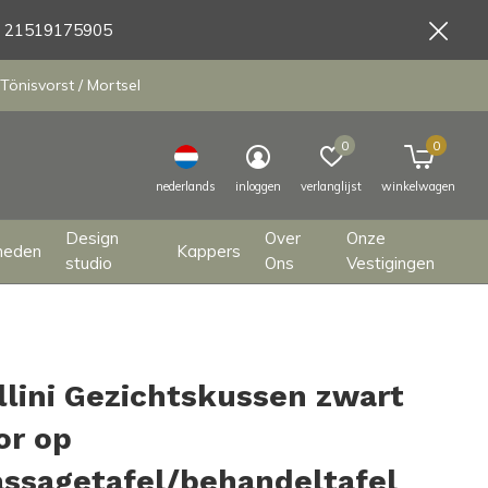
9 21519175905
Tönisvorst / Mortsel
0
0
nederlands
inloggen
verlanglijst
winkelwagen
Design
Over
Onze
heden
Kappers
studio
Ons
Vestigingen
llini Gezichtskussen zwart
or op
ssagetafel/behandeltafel