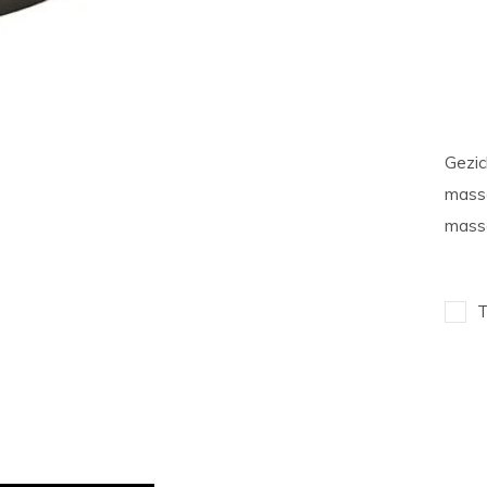
Gezic
massa
massa
T