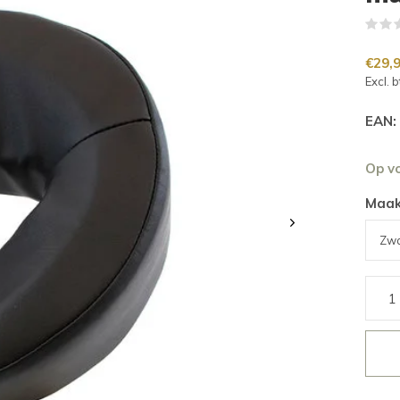
€29,
Excl. 
EAN:
Op v
Maak