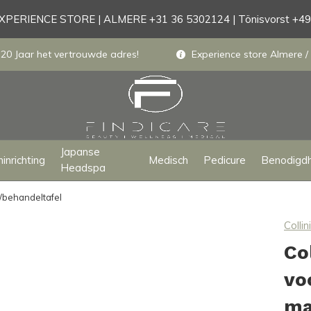
PERIENCE STORE | ALMERE +31 36 5302124 | Tönisvorst +4
 20 Jaar het vertrouwde adres!
Experience store Almere / 
Japanse
inrichting
Medisch
Pedicure
Benodigd
Headspa
/behandeltafel
Collini
Co
vo
ma