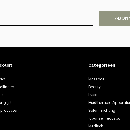
ABON
ccount
Categorieën
ren
Massage
tellingen
Beauty
ets
Fysio
anglijst
Huidtherapie Apparatu
k producten
Saloninrichting
Japanse Headspa
Medisch