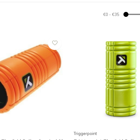
€0
-
€35
Triggerpoint