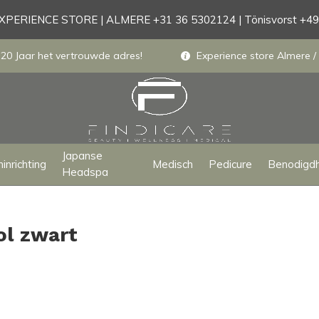
PERIENCE STORE | ALMERE +31 36 5302124 | Tönisvorst +4
 20 Jaar het vertrouwde adres!
Experience store Almere / 
Japanse
inrichting
Medisch
Pedicure
Benodigd
Headspa
ol zwart