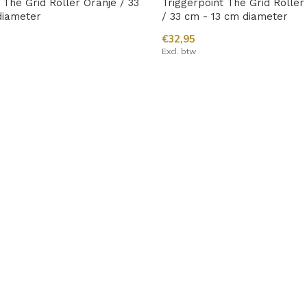
 The Grid Roller Oranje / 33
Triggerpoint The Grid Rolle
diameter
/ 33 cm - 13 cm diameter
€32,95
Excl. btw