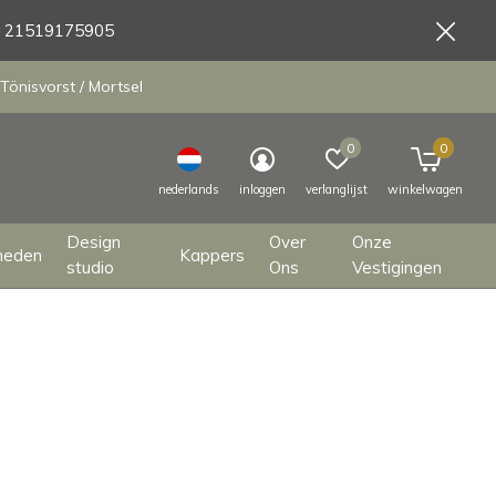
9 21519175905
Tönisvorst / Mortsel
0
0
nederlands
inloggen
verlanglijst
winkelwagen
Design
Over
Onze
heden
Kappers
studio
Ons
Vestigingen