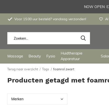
NOW OPEN: EX
Voor 15:00 uur besteld? vandaag verzonden!
Al
Huidtherapie
Massage
Beauty
Fysio
Salon
Apparatuur
Terug naar overzicht
Tags
foamrol zwart
Producten getagd met foamr
Merk
en