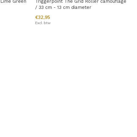
r Lime Green
Triggerpoint The Grid Roller camouflage
/ 33 cm - 13 cm diameter
€32,95
Excl. btw