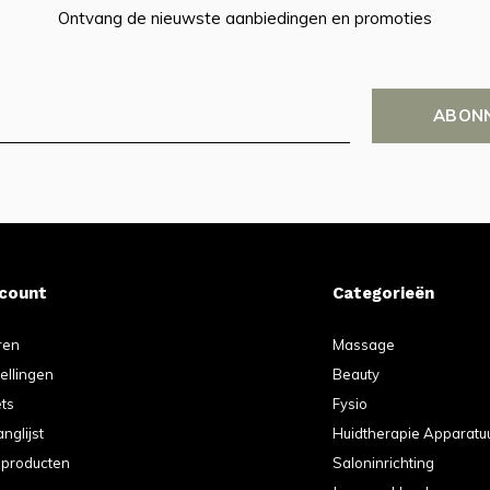
Ontvang de nieuwste aanbiedingen en promoties
ABON
ccount
Categorieën
ren
Massage
tellingen
Beauty
ets
Fysio
anglijst
Huidtherapie Apparatu
k producten
Saloninrichting