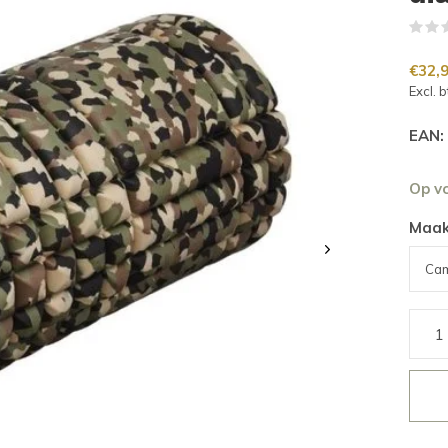
€32,
Excl. 
EAN:
Op v
Maak