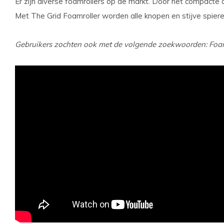
Er zijn diverse foamrollers op de markt. Door het compacte
Met The Grid Foamroller worden alle knopen en stijve spier
Gebruikers zochten ook met de volgende zoekwoorden: Foam 