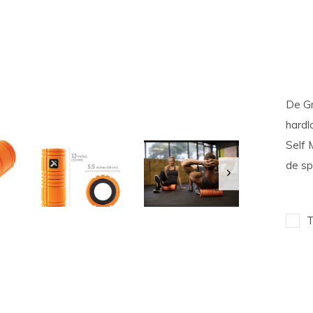
De Gr
hardl
Self 
de spi
T