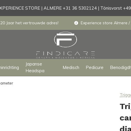
PERIENCE STORE | ALMERE +31 36 5302124 | Tönisvorst +4
 20 Jaar het vertrouwde adres!
Experience store Almere / 
Japanse
inrichting
Medisch
Pedicure
Benodigd
Headspa
diameter
Trigg
Tr
ca
di