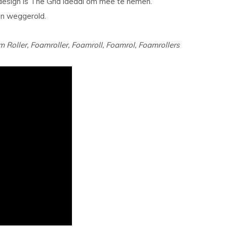
 design is The Grid ideaal om mee te nemen.
en weggerold.
Roller, Foamroller, Foamroll, Foamrol, Foamrollers