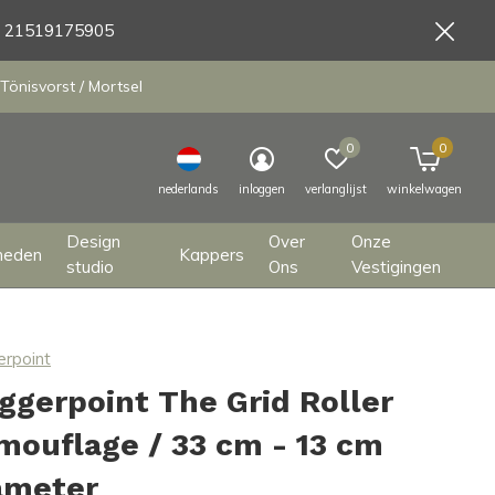
9 21519175905
Tönisvorst / Mortsel
0
0
nederlands
inloggen
verlanglijst
winkelwagen
Design
Over
Onze
heden
Kappers
studio
Ons
Vestigingen
erpoint
iggerpoint The Grid Roller
mouflage / 33 cm - 13 cm
ameter