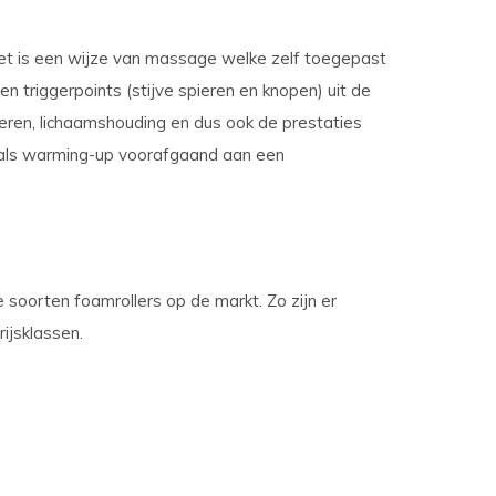
 Het is een wijze van massage welke zelf toegepast
n triggerpoints (stijve spieren en knopen) uit de
eren, lichaamshouding en dus ook de prestaties
kt als warming-up voorafgaand aan een
de soorten foamrollers op de markt. Zo zijn er
rijsklassen.