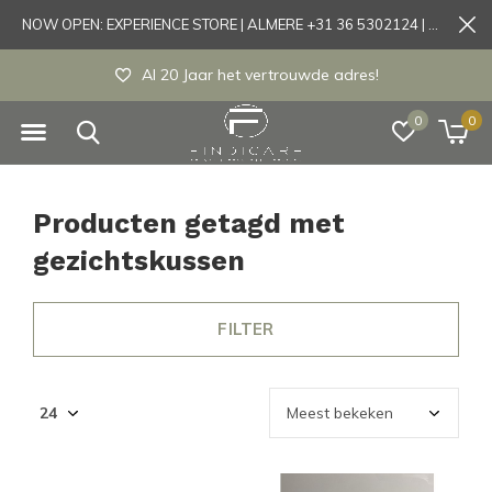
NOW OPEN: EXPERIENCE STORE | ALMERE +31 36 5302124 | Tönisvorst +49 21519175905
Al 20 Jaar het vertrouwde adres!
0
0
Producten getagd met
gezichtskussen
FILTER