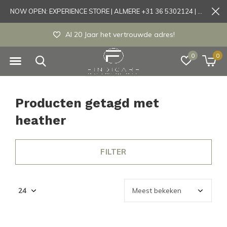
NOW OPEN: EXPERIENCE STORE | ALMERE +31 36 5302124 | Tönisvorst +49 21519175905
Al 20 Jaar het vertrouwde adres!
0
0
Producten getagd met
heather
FILTER