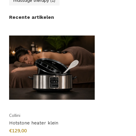
massage therapy
(1)
Recente artikelen
Collini
Hotstone heater klein
€129,00