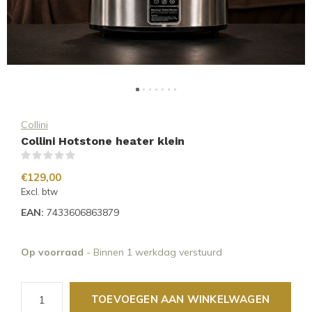
Collini
Collini Hotstone heater klein
(0)
€129,00
Excl. btw
EAN:
7433606863879
Op voorraad
- Binnen 1 werkdag verstuurd
TOEVOEGEN AAN WINKELWAGEN