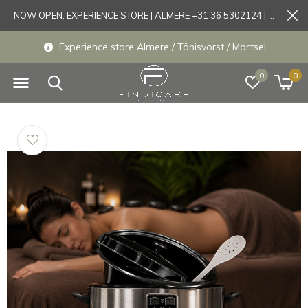
NOW OPEN: EXPERIENCE STORE | ALMERE +31 36 5302124 | Tönisvorst +49 21519175905
Experience store Almere / Tönisvorst / Mortsel
0
0