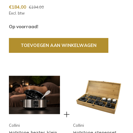
€184,00
€194,00
Excl. btw
Op voorraad!
TOEVOEGEN AAN WINKELWAGEN
Collini
Collini
Hotstone heater klein
Hotstone stenenset