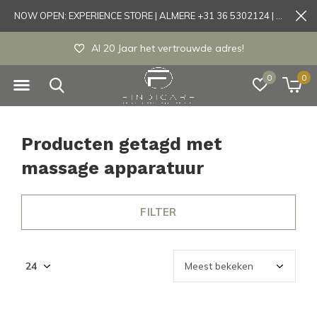
NOW OPEN: EXPERIENCE STORE | ALMERE +31 36 5302124 | Tönisvorst +49 21519175905
Al 20 Jaar het vertrouwde adres!
0
0
Producten getagd met
massage apparatuur
FILTER