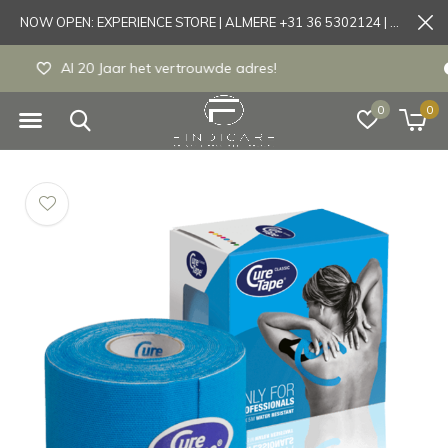
NOW OPEN: EXPERIENCE STORE | ALMERE +31 36 5302124 | Tönisvorst +49 21519175905
Experience store Almere / Tönisvorst / Mortsel
0
0