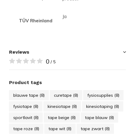
Ja
TÜV Rheinland
Reviews
0
/ 5
Product tags
blauwe tape
(8)
curetape
(8)
fysiosupplies
(8)
fysiotape
(8)
kinesiotape
(8)
kinesiotaping
(8)
sportlavit
(8)
tape beige
(8)
tape blauw
(8)
tape roze
(8)
tape wit
(8)
tape zwart
(8)