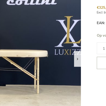
€325
Excl. 
EAN:
Op v