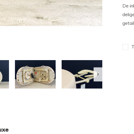
De in
delig
getai
T
uxe