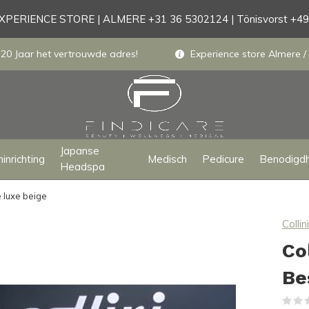
PERIENCE STORE | ALMERE +31 36 5302124 | Tönisvorst +4
 20 Jaar het vertrouwde adres!
Experience store Almere / 
Japanse
inrichting
Medisch
Pedicure
Benodigd
Headspa
 luxe beige
Collini
Co
Be