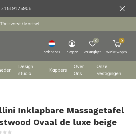
9 21519175905
Tönisvorst / Mortsel
0
0
nederlands
inloggen
verlanglijst
winkelwagen
Design
Over
Onze
heden
Kappers
studio
Ons
Vestigingen
llini Inklapbare Massagetafel
stwood Ovaal de luxe beige
(0)