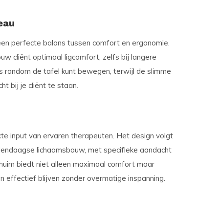
eau
 een perfecte balans tussen comfort en ergonomie.
w cliënt optimaal ligcomfort, zelfs bij langere
s rondom de tafel kunt bewegen, terwijl de slimme
t bij je cliënt te staan.
te input van ervaren therapeuten. Het design volgt
dendaagse lichaamsbouw, met specifieke aandacht
huim biedt niet alleen maximaal comfort maar
 effectief blijven zonder overmatige inspanning.