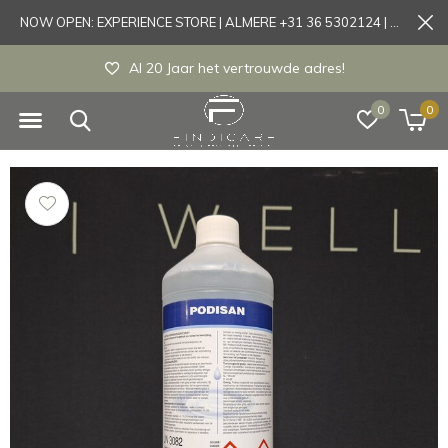
NOW OPEN: EXPERIENCE STORE | ALMERE +31 36 5302124 | Tönisvorst +49 21519175905
Experience store Almere / Tönisvorst / Morts
0
0