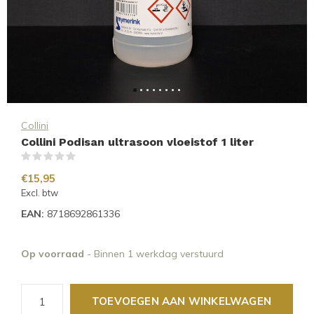
Collini
Collini Podisan ultrasoon vloeistof 1 liter
(0)
€15,95
Excl. btw
EAN:
8718692861336
Op voorraad
- Binnen 1 werkdag verstuurd
TOEVOEGEN AAN WINKELWAGEN